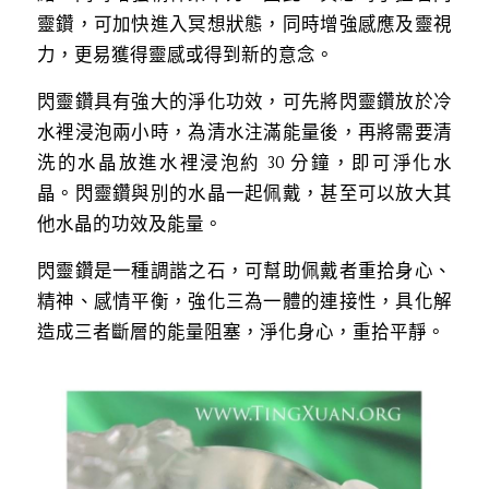
靈鑽，可加快進入冥想狀態，同時增強感應及靈視
力，更易獲得靈感或得到新的意念。
閃靈鑽具有強大的淨化功效，可先將閃靈鑽放於冷
水裡浸泡兩小時，為清水注滿能量後，再將需要清
洗的水晶放進水裡浸泡約 30 分鐘，即可淨化水
晶。閃靈鑽與別的水晶一起佩戴，甚至可以放大其
他水晶的功效及能量。
閃靈鑽是一種調諧之石，可幫助佩戴者重拾身心、
精神、感情平衡，強化三為一體的連接性，具化解
造成三者斷層的能量阻塞，淨化身心，重拾平靜。