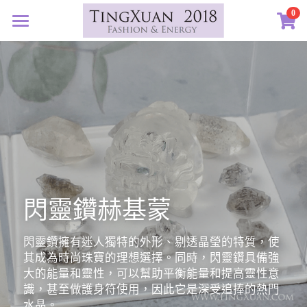
×
0
商品分類
首頁
所有商品分類
定製藝廊
系列設計
許願首飾
客訂圖集
定製表單
01｜星球羈絆
創作選購
02｜夏戀女神
認識素材
閃靈鑽赫基蒙
03｜遠古遺珠
礦寶絮語
礦寶晶石
04｜藍星精靈
琥珀蜜蠟
認識我們
閃靈鑽擁有迷人獨特的外形、剔透晶瑩的特質，使
其成為時尚珠寶的理想選擇。同時，閃靈鑽具備強
05｜自然樂章
香中之金
珠寶設計TXJ
關於我們
大的能量和靈性，可以幫助平衡能量和提高靈性意
識，甚至做護身符使用，因此它是深受追捧的熱門
06｜玉韻茶香
優雅珍珠
常見問答
搜索
水晶。