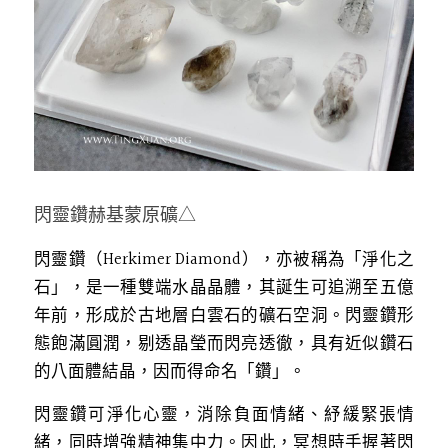
閃靈鑽赫基蒙原礦△
閃靈鑽（Herkimer Diamond），亦被稱為「淨化之
石」，是一種雙端水晶晶體，其誕生可追溯至五億
年前，形成於古地層白雲石的礦石空洞。閃靈鑽形
態飽滿圓潤，剔透晶瑩而閃亮透徹，具有近似鑽石
的八面體結晶，因而得命名「鑽」。
閃靈鑽可淨化心靈，消除負面情緒、紓緩緊張情
緒，同時增強精神集中力。因此，冥想時手握著閃