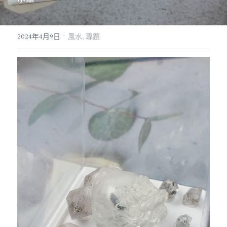
07｜眾神禮讚
溫潤玉石
·
2024年4月9日
風水,
專題
08｜寶石旅行
創作選購