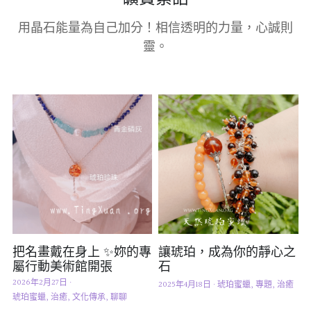
用晶石能量為自己加分！相信透明的力量，心誠則
靈。
把名畫戴在身上 ✨妳的專
讓琥珀，成為你的靜心之
屬行動美術館開張
石
2026年2月27日
·
2025年4月18日
·
琥珀蜜蠟,
專題,
治癒
琥珀蜜蠟,
治癒,
文化傳承,
聊聊