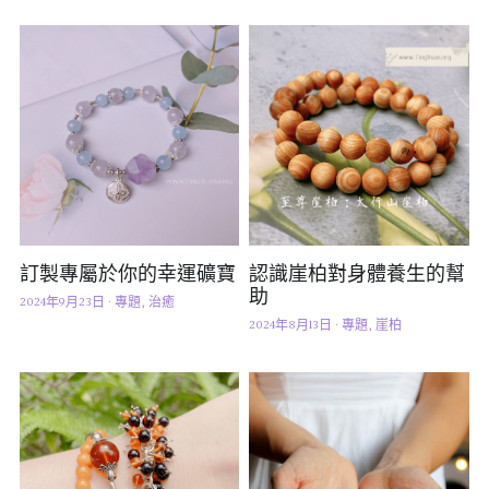
訂製專屬於你的幸運礦寶
認識崖柏對身體養生的幫
助
2024年9月23日
·
專題,
治癒
2024年8月13日
·
專題,
崖柏