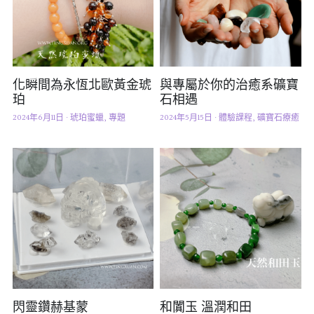
化瞬間為永恆北歐黃金琥
與專屬於你的治癒系礦寶
珀
石相遇
2024年6月11日
·
琥珀蜜蠟,
專題
2024年5月15日
·
體驗課程,
礦寶石療癒
閃靈鑽赫基蒙
和闐玉 溫潤和田