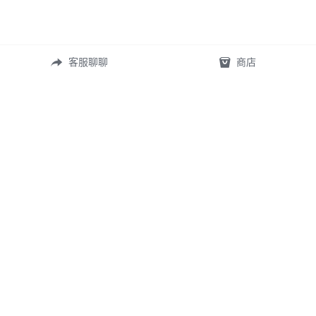
客服聊聊
商店
認識自然素材 & 靈性礦寶