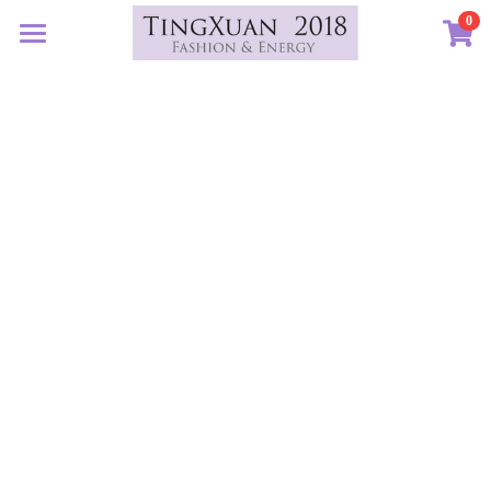
0
×
×
部落格分類
商品分類
首頁
定製藝廊
所有商品分類
所有博客分類
系列設計
許願首飾
生日紀念
客訂圖集
定製表單
01｜星球羈絆
畢業祝福
創作選購
02｜夏戀女神
認識素材
新生
03｜遠古遺珠
礦寶絮語
礦寶晶石
治癒
04｜藍星精靈
琥珀蜜蠟
認識我們
情誼
05｜自然樂章
香中之金
珠寶設計TXJ
關於我們
親密伴侶
06｜玉韻茶香
優雅珍珠
常見問答
搜索