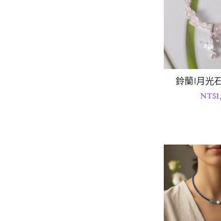
鈴蘭|月光
NT$1