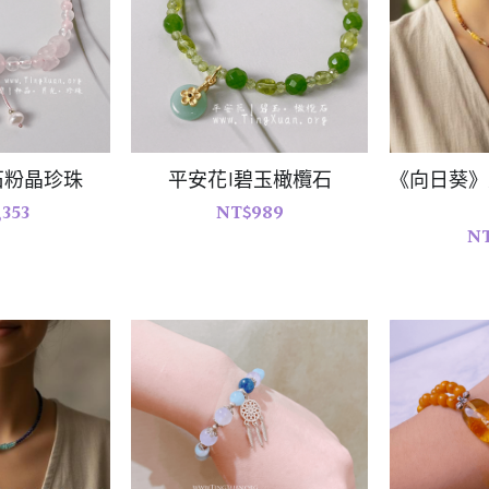
石粉晶珍珠
平安花|碧玉橄欖石
《向日葵》
,353
NT$989
NT