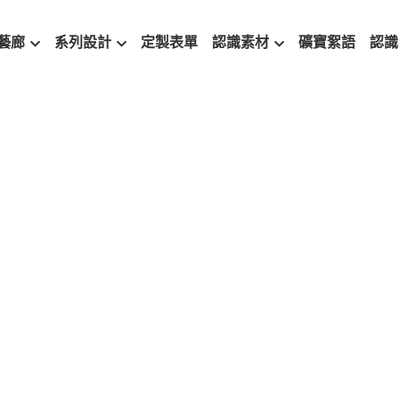
藝廊
系列設計
定製表單
認識素材
礦寶絮語
認識