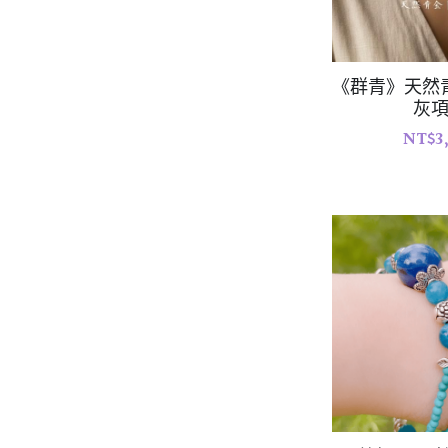
《群青》天然
灰
NT$3