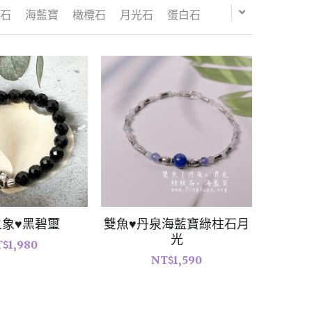
命靈數4
生命靈數3
生命靈數2
生命靈數1
之象♥黑碧璽
雙魚♥丹泉海藍寶綠柱石月
光
$1,980
NT$1,590