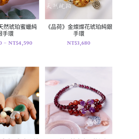
》天然琥珀蜜蠟純
《品荷》金燦燦花琥珀純銀
銀手環
手環
0 - NT$4,590
NT$3,680