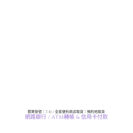
郵寄掛號｜7-11 / 全家便利商店取貨｜預約地取貨
網路銀行 / ATM轉帳 & 信用卡付款
珀蜜蠟
孔雀石
青金石
紫牙烏
沙弗萊
芬達石
藍晶石