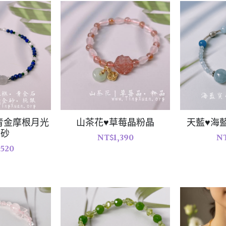
青金摩根月光
山茶花♥草莓晶粉晶
天藍♥海
金砂
NT$1,390
NT
,520