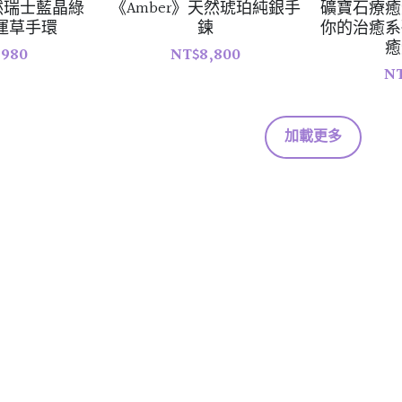
然瑞士藍晶綠
《Amber》天然琥珀純銀手
礦寶石療癒
運草手環
鍊
你的治癒系
癒
,980
NT$8,800
NT
加載更多