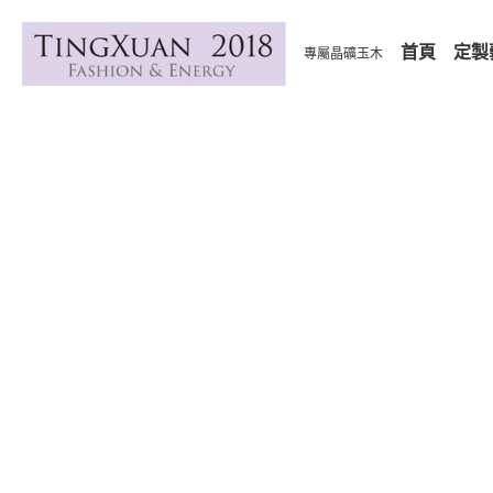
首頁
定製
專屬晶礦玉木