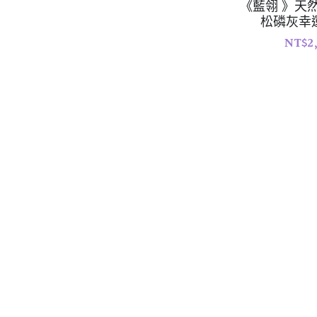
《藍翎 》天
松磷灰幸
NT$2