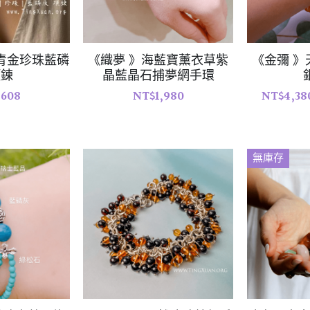
青金珍珠藍磷
《織夢 》海藍寶薰衣草紫
《金彌 
項鍊
晶藍晶石捕夢網手環
,608
NT$1,980
NT$4,38
無庫存