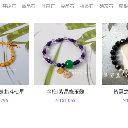
水晶
碧璽
珍珠
生命靈數7
生命靈數6
生命靈數5
生
蜜蠟北斗七星
金梅|紫晶綠玉髓
智慧
,795
NT$1,053
NT