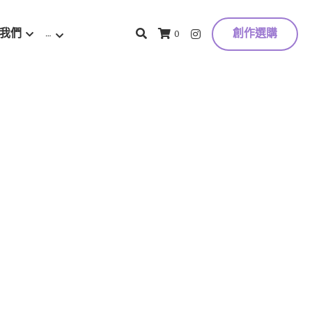
我們
…
創作選購
0