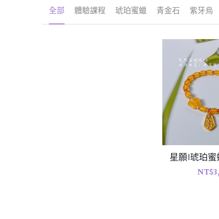
海藍寶
橄欖石
月光石
蛋白石
翡翠
星願|琥珀
NT$3