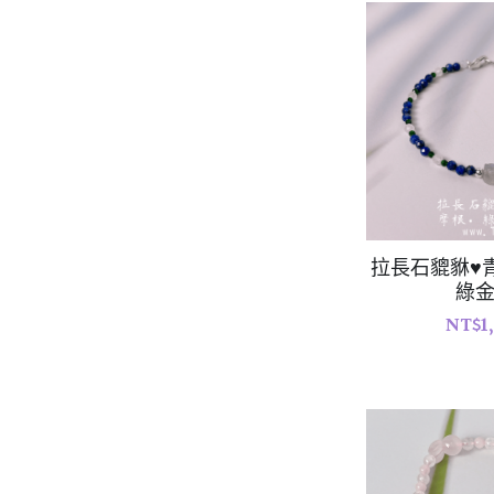
拉長石貔貅♥
綠
NT$1