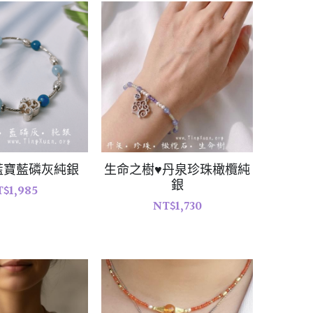
藍寶藍磷灰純銀
生命之樹♥丹泉珍珠橄欖純
銀
$1,985
NT$1,730