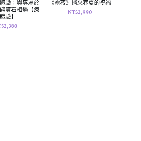
體驗：與專屬於
《露薇》捎來春夏的祝福
礦寶石相遇【療
NT$2,990
體驗】
$2,380