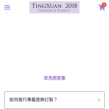
0
×
×
部落格分類
商品分類
首頁
定製藝廊
所有商品分類
所有博客分類
系列設計
許願首飾
生日紀念
客訂圖集
定製表單
01｜星球羈絆
畢業祝福
創作選購
02｜夏戀女神
認識素材
新生
03｜遠古遺珠
礦寶絮語
礦寶晶石
治癒
常見問答集
04｜藍星精靈
琥珀蜜蠟
認識我們
情誼
05｜自然樂章
香中之金
珠寶設計TXJ
關於我們
親密伴侶
如何進行專屬首飾訂製？
06｜玉韻茶香
優雅珍珠
常見問答
搜索