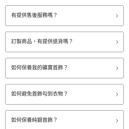
07｜眾神禮讚
溫潤玉石
有提供售後服務嗎？
08｜寶石旅行
創作選購
訂製商品，有提供退貨嗎？
如何保養我的礦寶首飾？
如何避免首飾勾到衣物？
如何保養純銀首飾？