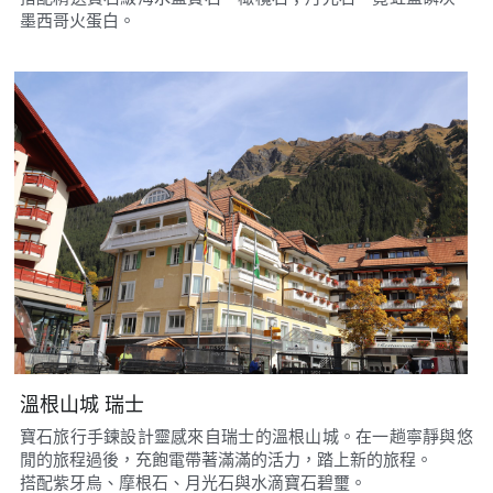
墨西哥火蛋白。
溫根山城 瑞士
寶石旅行手鍊設計靈感來自瑞士的溫根山城。在一趟寧靜與悠
閒的旅程過後，充飽電帶著滿滿的活力，踏上新的旅程。
搭配紫牙烏、摩根石、月光石與水滴寶石碧璽。