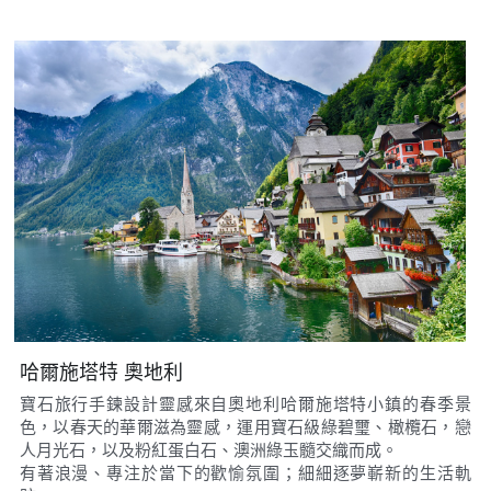
哈爾施塔特 奧地利
寶石旅行手鍊設計靈感來自奧地利哈爾施塔特小鎮的春季景
色，以春天的華爾滋為靈感，運用寶石級綠碧璽、橄欖石，戀
人月光石，以及粉紅蛋白石、澳洲綠玉髓交織而成。
有著浪漫、專注於當下的歡愉氛圍；細細逐夢嶄新的生活軌