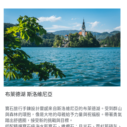
布萊德湖 斯洛維尼亞
寶石旅行手鍊設計靈感來自斯洛維尼亞的布萊德湖。受到群山
與森林的環抱，像是大地的母親給予力量與祝福般。帶著勇氣
踏出舒適圈，接受新的挑戰與目標。
搭配精選寶石級海水藍寶石、橄欖石；月光石、霓虹藍磷灰、