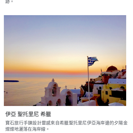
跡。
伊亞 聖托里尼 希臘
寶石旅行手鍊設計靈感來自希臘聖托里尼伊亞海岸邊的夕陽金
燦燦地灑落在海岸線。