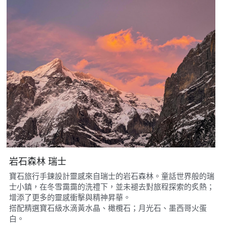
岩石森林 瑞士
寶石旅行手鍊設計靈感來自瑞士的岩石森林。童話世界般的瑞
士小鎮，在冬雪靄靄的洗禮下，並未褪去對旅程探索的炙熱；
增添了更多的靈感衝擊與精神昇華。
搭配精選寶石級水滴黃水晶、橄欖石；月光石、墨西哥火蛋
白。