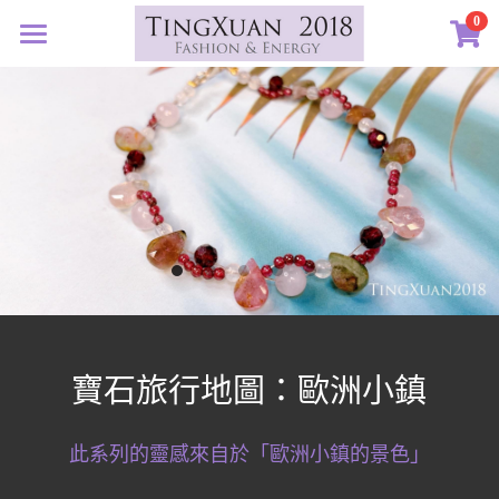
0
×
×
部落格分類
商品分類
首頁
定製藝廊
所有商品分類
所有博客分類
系列設計
許願首飾
生日紀念
客訂圖集
定製表單
01｜星球羈絆
畢業祝福
創作選購
02｜夏戀女神
認識素材
新生
03｜遠古遺珠
礦寶絮語
礦寶晶石
治癒
寶石旅行地圖：歐洲小鎮
04｜藍星精靈
琥珀蜜蠟
認識我們
情誼
05｜自然樂章
香中之金
珠寶設計TXJ
關於我們
親密伴侶
此系列的靈感來自於「歐洲小鎮的景色」
06｜玉韻茶香
優雅珍珠
常見問答
搜索