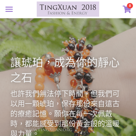
×
0
商品分類
首頁
所有商品分類
定製藝廊
系列設計
許願首飾
讓琥珀，成為你的靜心
客訂圖集
定製表單
01｜星球羈絆
之石
創作選購
02｜夏戀女神
認識素材
03｜遠古遺珠
礦寶絮語
礦寶晶石
也許我們無法停下時間，但我們可
以用一顆琥珀，保存那份來自遠古
04｜藍星精靈
琥珀蜜蠟
認識我們
的療癒記憶。願你在每一次佩戴
05｜自然樂章
香中之金
珠寶設計TXJ
關於我們
時，都能感受到那份黃金般的溫暖
與力量。
06｜玉韻茶香
優雅珍珠
常見問答
搜索