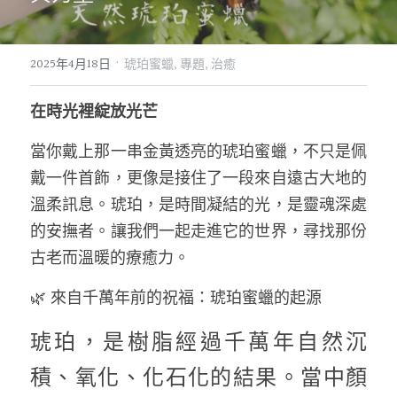
07｜眾神禮讚
溫潤玉石
·
2025年4月18日
琥珀蜜蠟,
專題,
治癒
08｜寶石旅行
創作選購
在時光裡綻放光芒
當你戴上那一串金黃透亮的琥珀蜜蠟，不只是佩
戴一件首飾，更像是接住了一段來自遠古大地的
溫柔訊息。琥珀，是時間凝結的光，是靈魂深處
的安撫者。讓我們一起走進它的世界，尋找那份
古老而溫暖的療癒力。
🌿 來自千萬年前的祝福：琥珀蜜蠟的起源
琥珀，是樹脂經過千萬年自然沉
積、氧化、化石化的結果。當中顏