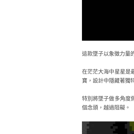
這款墜子以象徵力量
在茫茫大海中星星是
寶，設計中隱藏著獨
特別將墜子做多角度
個念頭，越過阻礙。