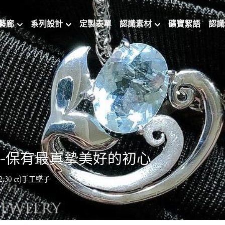
藝廊
系列設計
定製表單
認識素材
礦寶絮語
認識
-保有最真摯美好的初心
30 ct)手工墜子