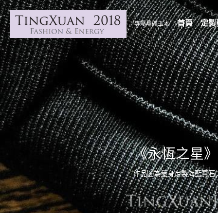
首頁
定製
專屬晶礦玉木
《永恆之星》
作品圖為量身定製海藍寶石(2.