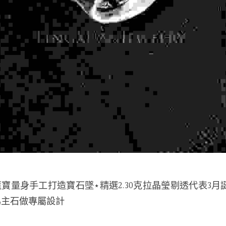
寶量身手工打造寶石墜⋆精選2.30克拉晶瑩剔透代表3月
為主石做專屬設計