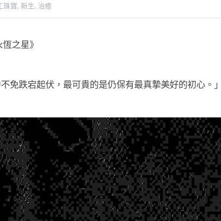
工珠寶,
新生,
治癒
永恆之星》
中不免跌宕起伏，最可貴的是仍保有最真摯美好的初心。