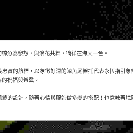
的鯨魚為發想，與浪花共舞，徜徉在海天一色。
最忠實的航標，以象徵好運的鯨魚尾襯托代表永恆指引象
特的祝福與希冀。
佩戴的設計，隨著心情與服飾做多變的搭配！
也意味著境