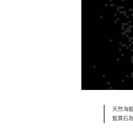
天然海藍
藍寶石