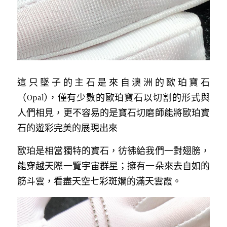
這只墜子的主石是來自澳洲的歐珀寶石
（Opal)，僅有少數的歐珀寶石以切割的形式與
人們相見，更不容易的是寶石切磨師能將歐珀寶
石的遊彩完美的展現出來
歐珀是相當獨特的寶石，彷彿給我們一對翅膀，
能穿越天際一覽宇宙群星；擁有一朵來去自如的
筋斗雲，看盡天空七彩斑斕的滿天雲霞。