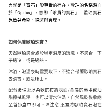
言就是「寶石」般尊貴的存在，歐珀的名稱源自
於「Opalus」，意即「珍貴的寶石」。歐珀寶石
象徵著希望、純潔與真理。
如何保養歐珀珠寶？
天然歐珀適合處於穩定溫度的環境，不適合一下
子過冷，或是過熱。
沐浴、泡溫泉時需要取下，不適合帶著歐珀寶石
去滑雪，或是爬山。 
配戴後僅需以柔軟的布將表面/金屬的塵埃或油
脂擦拭乾淨，也可以
清水沖洗，自然風乾
後收納
至首飾盒中即可。※注意 
不需
將歐珀寶石泡在