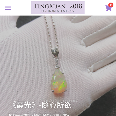
×
0
商品分類
首頁
所有商品分類
定製藝廊
系列設計
許願首飾
客訂圖集
定製表單
01｜星球羈絆
創作選購
02｜夏戀女神
認識素材
03｜遠古遺珠
礦寶絮語
礦寶晶石
04｜藍星精靈
琥珀蜜蠟
認識我們
05｜自然樂章
香中之金
珠寶設計TXJ
關於我們
《霞光》-隨心所欲
06｜玉韻茶香
優雅珍珠
常見問答
搜索
擁有一朵祥雲，隨心所欲，遊歷八方～