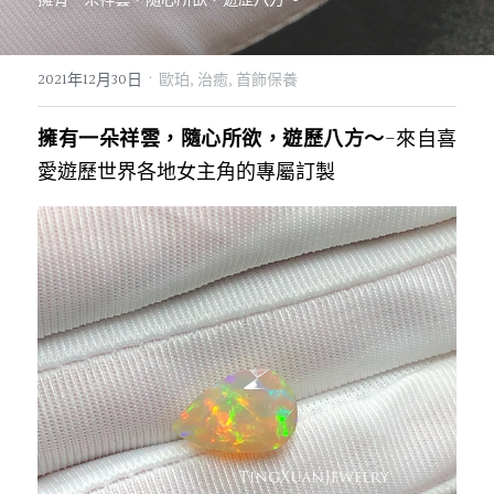
07｜眾神禮讚
溫潤玉石
·
2021年12月30日
歐珀,
治癒,
首飾保養
08｜寶石旅行
創作選購
擁有一朵祥雲，隨心所欲，遊歷八方～
-來自喜
愛遊歷世界各地女主角的專屬訂製