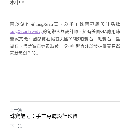
水中。
關於創作者TingXuan葶，為手工珠寶專屬設計品牌
TingXuan Jewelry
的創辦人與設計師。擁有美國GIA應用珠
寶家文憑、國際寶石協會美國IGS歐珀寶石、紅寶石、藍
寶石、海藍寶石專家憑證；從2018起專注於發掘優質自然
素材與創作設計。
上一篇
珠寶魅力：手工專屬設計珠寶
下一篇