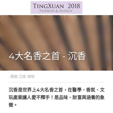
4大名香之首 - 沉香
·
專題,
沉香,
聊聊
沉香是世界上4大名香之首，在醫學、香氛、文
玩產業讓人愛不釋手！是品味、財富與涵養的象
徵。