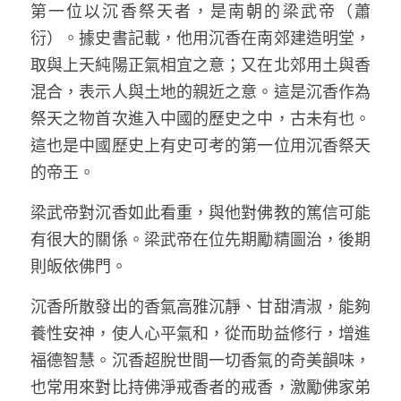
第一位以沉香祭天者，是南朝的梁武帝（蕭
衍）。據史書記載，他用沉香在南郊建造明堂，
取與上天純陽正氣相宜之意；又在北郊用土與香
混合，表示人與土地的親近之意。這是沉香作為
祭天之物首次進入中國的歷史之中，古未有也。
這也是中國歷史上有史可考的第一位用沉香祭天
的帝王。
梁武帝對沉香如此看重，與他對佛教的篤信可能
有很大的關係。梁武帝在位先期勵精圖治，後期
則皈依佛門。
沉香所散發出的香氣高雅沉靜、甘甜清淑，能夠
養性安神，使人心平氣和，從而助益修行，增進
福德智慧。沉香超脫世間一切香氣的奇美韻味，
也常用來對比持佛淨戒香者的戒香，激勵佛家弟