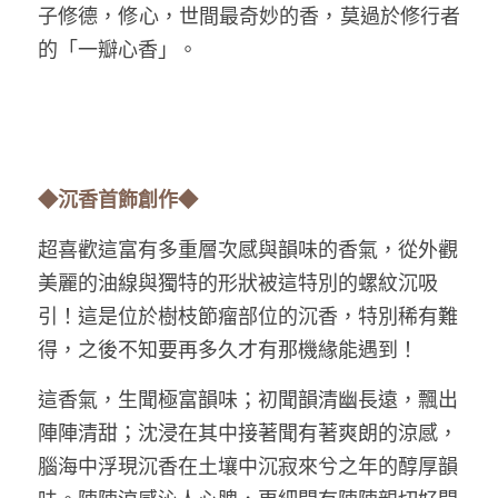
子修德，修心，世間最奇妙的香，莫過於修行者
的「一瓣心香」。
◆沉香首飾創作◆
超喜歡這富有多重層次感與韻味的香氣，從外觀
美麗的油線與獨特的形狀被這特別的螺紋沉吸
引！這是位於樹枝節瘤部位的沉香，特別稀有難
得，之後不知要再多久才有那機緣能遇到！
這香氣，生聞極富韻味；初聞韻清幽長遠，飄出
陣陣清甜；沈浸在其中接著聞有著爽朗的涼感，
腦海中浮現沉香在土壤中沉寂來兮之年的醇厚韻