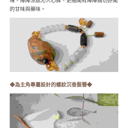
味。陣陣涼感沁人心脾，更細聞有陣陣親切好聞
的甘味與藥味。
◆為主角專屬設計的螺紋沉香髮簪◆