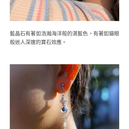
藍晶石有著如浩瀚海洋般的湛藍色，有著如貓眼
般迷人深邃的寶石效應。