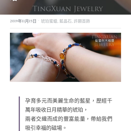
07｜眾神禮讚
溫潤玉石
·
2019年11月15日
琥珀蜜蠟,
藍晶石,
許願首飾
08｜寶石旅行
創作選購
孕育多元而美麗生命的藍星，歷經千
萬年吸收日月精華的琥珀，
兩者交織而成的豐富能量，帶給我們
吸引幸福的磁場。