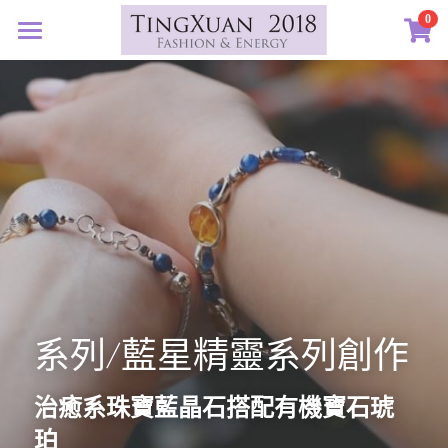
×
0
商品分類
首頁
所有商品分類
定製藝廊
系列設計
許願首飾
客訂圖集
定製表單
01｜星球羈絆
創作選購
02｜夏戀女神
認識素材
03｜遠古遺珠
礦寶絮語
礦寶晶石
系列/藍星精靈系列創作
04｜藍星精靈
琥珀蜜蠟
認識我們
05｜自然樂章
香中之金
珠寶設計TXJ
關於我們
治癒系珠寶藍晶石搭配有機寶石琥
珀
06｜玉韻茶香
優雅珍珠
常見問答
搜索