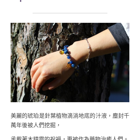
美麗的琥珀是針葉植物滴淌地底的汁液，塵封千
萬年後被人們挖掘，
承載著木精靈的祝福，更被作為藥物治癒人們。