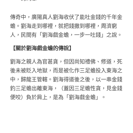
傳奇中，廣陽真人劉海收伏了能吐金錢的千年金
蟾。劉海走到哪裡，就把錢撒到哪裡，周濟窮
人，民間有「劉海戲金蟾，一步一吐錢」之說。
【關於劉海戲金蟾的傳說】
劉海之親人為官甚貪，但因尚知禮佛、修道，死
後未被貶入地獄，而是被化作三足蟾投入東海之
中，歸龍王管轄。劉海得道後之後，以一串金錢
釣三足蟾出離東海，（蓋因三足蟾性貪，見金錢
便咬）負於肩上，是為「劉海戲金蟾」。