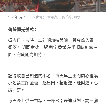
07｜眾神禮讚
溫潤玉石
·
2023年3月16日
文化傳承,
實用資訊,
問答集,
風水
08｜寶石旅行
創作選購
傳統開光儀式：
擇吉日、吉時，請神明加持與讓
三腳金蟾
入靈，
擲筊神明同意後，過廟宇香爐左手順時針繞三
圈，完成開光加持。
記得取自己知道的小名，每天早上出門前心裡喚
小名請
三腳金蟾
一起出門
，招財運、旺財運
，心
誠則靈。
每天晚上供一顆糖，一杯水；表達感謝，請
三腳