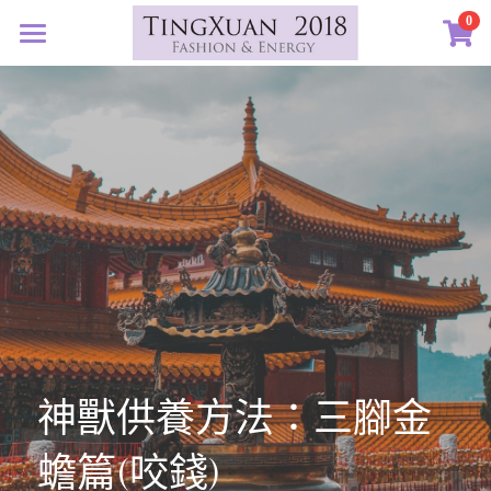
×
0
商品分類
首頁
所有商品分類
定製藝廊
系列設計
許願首飾
客訂圖集
定製表單
01｜星球羈絆
創作選購
02｜夏戀女神
認識素材
03｜遠古遺珠
礦寶絮語
礦寶晶石
04｜藍星精靈
琥珀蜜蠟
認識我們
神獸供養方法：三腳金
05｜自然樂章
香中之金
珠寶設計TXJ
關於我們
蟾篇(咬錢)
06｜玉韻茶香
優雅珍珠
常見問答
搜索