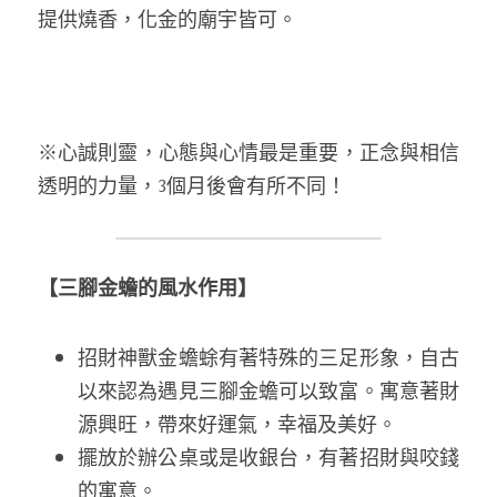
提供燒香，化金的廟宇皆可。
※心誠則靈，心態與心情最是重要，正念與相信
透明的力量，3個月後會有所不同！
【
三腳金蟾
的風水作用】
招財神獸金蟾蜍有著特殊的三足形象，自古
以來認為遇見三腳金蟾可以致富。寓意著財
源興旺，帶來好運氣，幸福及美好。
擺放於辦公桌或是收銀台，有著招財與咬錢
的寓意。