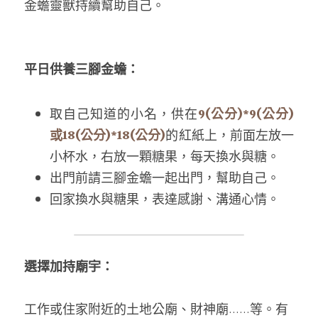
金蟾
靈獸持續幫助自己。
平日供養
三腳金蟾
：
取自己知道的小名，供在
9
(公分)*9(公分)
或
18
(公分)
*18(公分)
的紅紙上，前面左放一
小杯水，右放一顆糖果，每天換水與糖。
出門前請
三腳金蟾
一起出門，幫助自己。
回家換水與糖果，表達感謝、溝通心情。
選擇加持廟宇：
工作或住家附近的土地公廟、財神廟......等。有