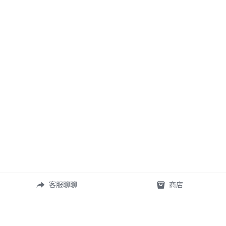
客服聊聊
商店
常見問答
定製表單
尺寸測量
礦寶絮語