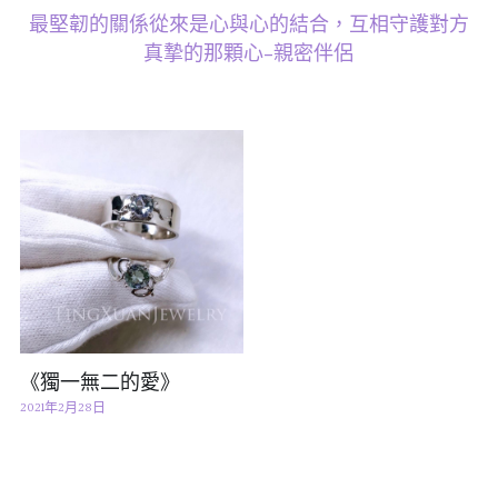
最堅韌的關係從來是心與心的結合，互相守護對方
07｜眾神禮讚
溫潤玉石
真摯的那顆心-親密伴侶
08｜寶石旅行
創作選購
《獨一無二的愛》
2021年2月28日