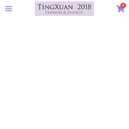
0
×
×
部落格分類
商品分類
首頁
定製藝廊
所有商品分類
所有博客分類
系列設計
許願首飾
生日紀念
客訂圖集
定製表單
01｜星球羈絆
畢業祝福
創作選購
02｜夏戀女神
認識素材
新生
03｜遠古遺珠
礦寶絮語
礦寶晶石
治癒
04｜藍星精靈
琥珀蜜蠟
認識我們
情誼
05｜自然樂章
香中之金
珠寶設計TXJ
關於我們
親密伴侶
06｜玉韻茶香
優雅珍珠
常見問答
搜索