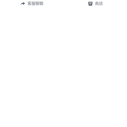
客服聊聊
商店
常見問答
定製表單
尺寸測量
礦寶絮語
關於我們
首頁
©2026 
TingXuan 2018.
 All rights reserved.
WE USE COOKIES ON OUR WEBSITE TO GIVE YOU THE BEST SERVICE POSSIBLE. 
READ MORE "隱私政策"
隱私政策