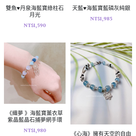
雙魚♥丹泉海藍寶綠柱石
天藍♥海藍寶藍磷灰純銀
07｜眾神禮讚
溫潤玉石
月光
NT$1,985
08｜寶石旅行
NT$1,590
創作選購
《織夢 》海藍寶薰衣草
紫晶藍晶石捕夢網手環
NT$1,980
《心海》擁有天空的自由