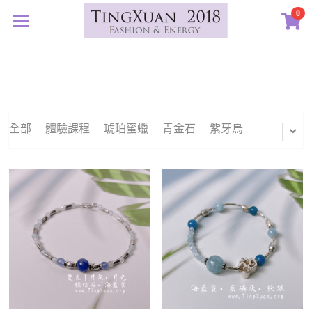
0
×
×
部落格分類
商品分類
首頁
定製藝廊
所有商品分類
所有博客分類
系列設計
許願首飾
生日紀念
全部
體驗課程
琥珀蜜蠟
青金石
紫牙烏
客訂圖集
定製表單
01｜星球羈絆
畢業祝福
創作選購
02｜夏戀女神
認識素材
新生
03｜遠古遺珠
礦寶絮語
礦寶晶石
治癒
04｜藍星精靈
琥珀蜜蠟
認識我們
情誼
05｜自然樂章
香中之金
珠寶設計TXJ
關於我們
親密伴侶
06｜玉韻茶香
優雅珍珠
常見問答
搜索