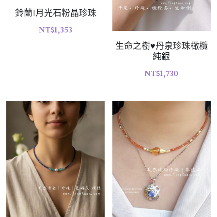
鈴蘭|月光石粉晶珍珠
07｜眾神禮讚
溫潤玉石
NT$1,353
08｜寶石旅行
生命之樹♥丹泉珍珠橄欖
創作選購
純銀
NT$1,730