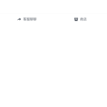
客服聊聊
商店
常見問答
定製表單
尺寸測量
礦寶絮語
關於我們
首頁
©2026 
TingXuan 2018.
 All rights reserved.
WE USE COOKIES ON OUR WEBSITE TO GIVE YOU THE BEST SERVICE POSSIBLE. 
READ MORE "隱私政策"