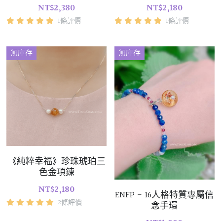
NT$2,380
NT$2,180
1條評價
1條評價
無庫存
無庫存
《純粹幸福》珍珠琥珀三
色金項鍊
NT$2,180
ENFP - 16人格特質專屬信
2條評價
念手環