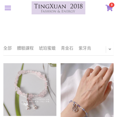
0
×
×
部落格分類
商品分類
首頁
定製藝廊
所有商品分類
所有博客分類
系列設計
許願首飾
生日紀念
全部
體驗課程
琥珀蜜蠟
青金石
紫牙烏
客訂圖集
定製表單
01｜星球羈絆
畢業祝福
創作選購
02｜夏戀女神
認識素材
新生
03｜遠古遺珠
礦寶絮語
礦寶晶石
治癒
04｜藍星精靈
琥珀蜜蠟
認識我們
情誼
05｜自然樂章
香中之金
珠寶設計TXJ
關於我們
親密伴侶
06｜玉韻茶香
優雅珍珠
常見問答
搜索