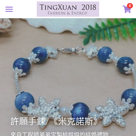
×
0
商品分類
首頁
所有商品分類
定製藝廊
系列設計
許願首飾
客訂圖集
定製表單
01｜星球羈絆
創作選購
02｜夏戀女神
認識素材
03｜遠古遺珠
礦寶絮語
礦寶晶石
04｜藍星精靈
琥珀蜜蠟
認識我們
05｜自然樂章
香中之金
許願手鍊/《米克諾斯》
珠寶設計TXJ
關於我們
06｜玉韻茶香
優雅珍珠
常見問答
來自工程師弟弟定製給姐姐的結婚禮物
搜索