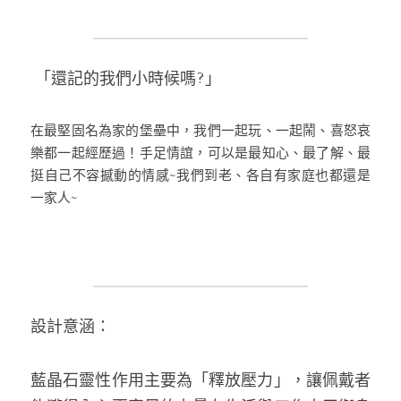
 「還記的我們小時候嗎?」
在最堅固名為家的堡壘中，我們一起玩、一起鬧、喜怒哀
樂都一起經歷過！手足情誼，可以是最知心、最了解、最
挺自己不容撼動的情感~我們到老、各自有家庭也都還是
一家人~
設計意涵：
藍晶石靈性作用主要為「釋放壓力」，讓佩戴者