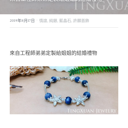
07｜眾神禮讚
溫潤玉石
·
2019年8月17日
情誼,
純銀,
藍晶石,
許願首飾
08｜寶石旅行
創作選購
來自工程師弟弟定製給姐姐的結婚禮物