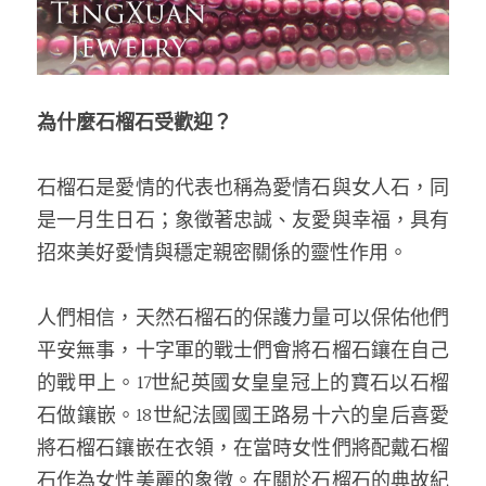
為什麼石榴石受歡迎？
石榴石是愛情的代表也稱為愛情石與女人石，同
是一月生日石；象徵著忠誠、友愛與幸福，具有
招來美好愛情與穩定親密關係的靈性作用。
人們相信，天然石榴石的保護力量可以保佑他們
平安無事，十字軍的戰士們會將石榴石鑲在自己
的戰甲上。17世紀英國女皇皇冠上的寶石以石榴
石做鑲嵌。18世紀法國國王路易十六的皇后喜愛
將石榴石鑲嵌在衣領，在當時女性們將配戴石榴
石作為女性美麗的象徵。在關於石榴石的典故紀