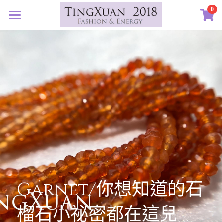
×
0
商品分類
首頁
所有商品分類
定製藝廊
系列設計
許願首飾
客訂圖集
定製表單
01｜星球羈絆
創作選購
02｜夏戀女神
認識素材
03｜遠古遺珠
礦寶絮語
礦寶晶石
04｜藍星精靈
琥珀蜜蠟
認識我們
Garnet/你想知道的石
05｜自然樂章
香中之金
珠寶設計TXJ
關於我們
榴石小祕密都在這兒
06｜玉韻茶香
優雅珍珠
常見問答
搜索