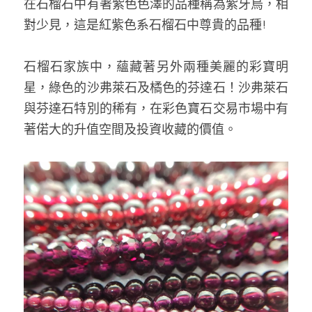
在石榴石中有著紫色色澤的品種稱為紫牙烏，相
對少見，這是紅紫色系石榴石中尊貴的品種! 
石榴石家族中，蘊藏著另外兩種美麗的彩寶明
星，綠色的沙弗萊石及橘色的芬達石！沙弗萊石
與芬達石特別的稀有，在彩色寶石交易市場中有
著偌大的升值空間及投資收藏的價值。