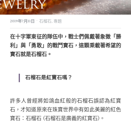
07｜眾神禮讚
溫潤玉石
·
2019年7月11日
石榴石,
專題
08｜寶石旅行
創作選購
在十字軍東征的隊伍中，戰士們佩戴著象徵「勝
利」與「勇敢」的戰鬥寶石，這顆乘載著希望的
寶石就是石榴石。
石榴石是紅寶石嗎？
許多人曾經將如鴿血紅般的石榴石誤認為紅寶
石，才知道原來在珠寶世界中有如此美麗的紅色
寶石：石榴石 (石榴石是廣義的紅寶石)。