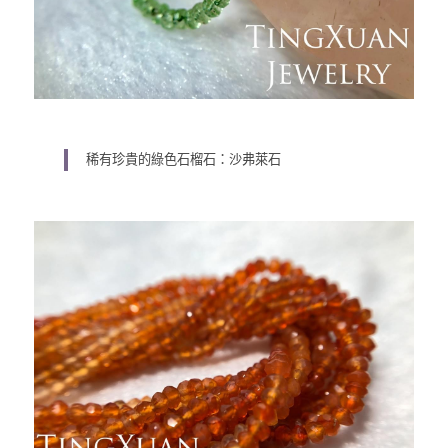
稀有珍貴的綠色石榴石：沙弗萊石