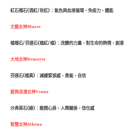
紅石榴石(酒紅/玫紅)：氣色與血液循環、免疫力、體能
文藝女神Muses
橘榴石/芬達石(橘紅/橘)：改變的力量、對生命的熱情、創意
大地女神Demeter
芬達石(橘黃)：減緩緊張感、勇氣、自信
愛與浪漫女神Venus
沙弗萊石(綠)：敞開心房、人際關係、信任感
智慧女神Athena