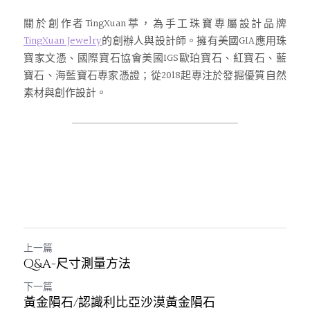
關於創作者TingXuan葶，為手工珠寶專屬設計品牌
TingXuan Jewelry
的創辦人與設計師。擁有美國GIA應用珠
寶家文憑、國際寶石協會美國IGS歐珀寶石、紅寶石、藍
寶石、海藍寶石專家憑證；從2018起專注於發掘優質自然
素材與創作設計。
上一篇
Q&A-尺寸測量方法
下一篇
黃金隕石/認識利比亞沙漠黃金隕石