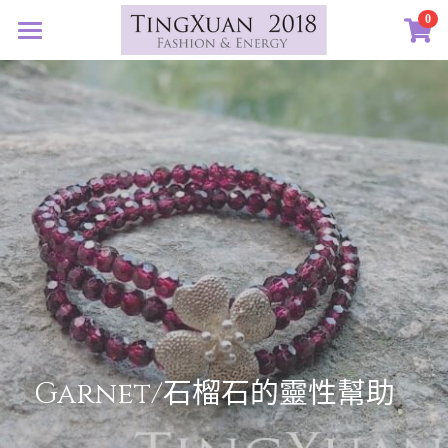
×
0
商品分類
首頁
所有商品分類
定製藝廊
系列設計
許願首飾
客訂圖集
定製表單
01｜星球羈絆
創作選購
02｜夏戀女神
認識素材
03｜遠古遺珠
礦寶絮語
礦寶晶石
04｜藍星精靈
琥珀蜜蠟
認識我們
Garnet/石榴石的靈性幫助
05｜自然樂章
香中之金
珠寶設計TXJ
關於我們
06｜玉韻茶香
優雅珍珠
常見問答
搜索