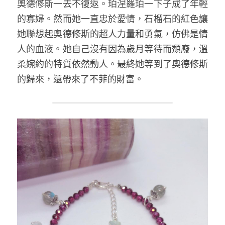
奧德修斯一去不復返。珀涅羅珀一下子成了年輕
的寡婦。然而她一直忠於愛情，石榴石的紅色讓
她聯想起奧德修斯的超人力量和勇氣，仿佛是情
人的血液。她自己沒有因為歲月等待而頹廢，溫
柔婉約的特質依然動人。最終她等到了奧德修斯
的歸來，還帶來了不菲的財富。