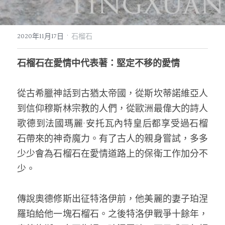
07｜眾神禮讚
溫潤玉石
·
2020年11月17日
石榴石
08｜寶石旅行
創作選購
石榴石在愛情中代表著：堅定不移的愛情
從古希臘神話到古猶太帝國，從斯坎蒂諾維亞人
到信仰穆斯林宗教的人們，從歐洲最偉大的詩人
歌德到法國瑪麗·安托瓦內特皇后都享受過石榴
石帶來的神奇魔力。有了古人的親身嘗試，多多
少少會為石榴石在愛情道路上的保衛工作加分不
少。
傳說奧德修斯出征特洛伊前，他美麗的妻子珀涅
羅珀給他一塊石榴石。之後特洛伊戰爭十餘年，