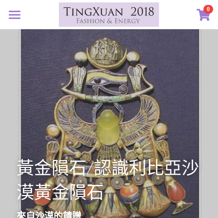
×
0
商品分類
首頁
所有商品分類
定製藝廊
系列設計
許願首飾
客訂圖集
定製表單
01｜星球羈絆
創作選購
02｜夏戀女神
認識素材
03｜遠古遺珠
礦寶絮語
礦寶晶石
黃金隕石
/認識利比亞沙
04｜藍星精靈
琥珀蜜蠟
認識我們
漠黃金隕石
05｜自然樂章
香中之金
珠寶設計TXJ
關於我們
06｜玉韻茶香
優雅珍珠
常見問答
來自沙漠的饋贈
搜索