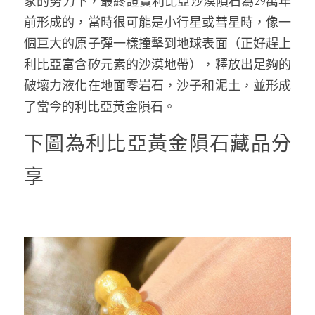
家的努力下，最終證實利比亞沙漠隕石為29萬年
前形成的，當時很可能是小行星或彗星時，像一
個巨大的原子彈一樣撞擊到地球表面（正好趕上
利比亞富含矽元素的沙漠地帶），釋放出足夠的
破壞力液化在地面零岩石，沙子和泥土，並形成
了當今的利比亞黃金隕石。
下圖為利比亞黃金隕石藏品分
享