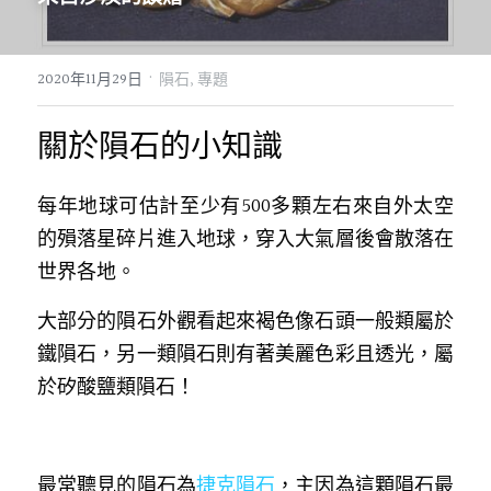
07｜眾神禮讚
溫潤玉石
·
2020年11月29日
隕石,
專題
08｜寶石旅行
創作選購
關於隕石的小知識
每年地球可估計至少有500多顆左右來自外太空
的殞落星碎片進入地球，穿入大氣層後會散落在
世界各地。
大部分的隕石外觀看起來褐色像石頭一般類屬於
鐵隕石，另一類隕石則有著美麗色彩且透光，屬
於矽酸鹽類隕石！
最常聽見的隕石為
捷克隕石
，主因為這顆隕石最