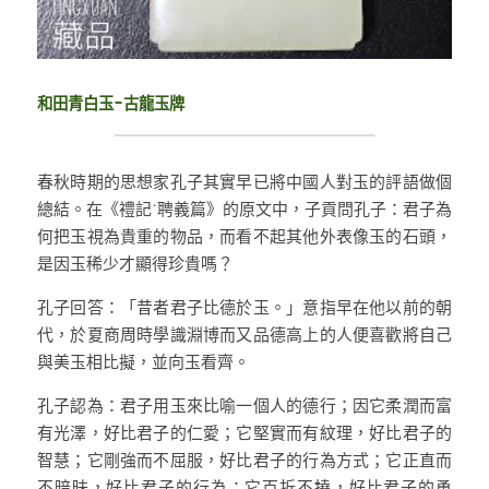
和田青白玉-古龍玉牌
春秋時期的思想家孔子其實早已將中國人對玉的評語做個
總結。在《禮記˙聘義篇》的原文中，子貢問孔子：君子為
何把玉視為貴重的物品，而看不起其他外表像玉的石頭，
是因玉稀少才顯得珍貴嗎？
孔子回答：「昔者君子比德於玉。」意指早在他以前的朝
代，於夏商周時學識淵博而又品德高上的人便喜歡將自己
與美玉相比擬，並向玉看齊。
孔子認為：君子用玉來比喻一個人的德行；因它柔潤而富
有光澤，好比君子的仁愛；它堅實而有紋理，好比君子的
智慧；它剛強而不屈服，好比君子的行為方式；它正直而
不暗昧，好比君子的行為；它百折不撓，好比君子的勇