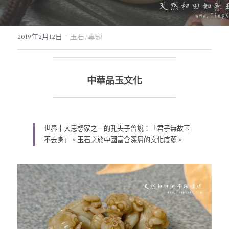
07｜眾神禮讚
溫潤玉石
·
2019年2月12日
玉石,
專題
08｜寶石旅行
創作選購
中華品玉文化
世界十大思想家之一的孔夫子曾說：「君子無故玉
不去身」。玉石之於中國富含深層的文化底蘊。