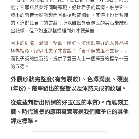
氣；它瑕疵與美好同時顯現，好比君子的真情。敲擊它，
發出的聲音清脆激越而且很遠都能聽到，其停止也是暫時
的，這好比君子的言辭；所以雖然外表像玉的美石能雕刻
出花樣，但不如玉那樣從裡到外才德兼備。
因玉的細膩、溫潤、堅韌、剛強、潔淨跟美好的人性品格
極為相似，所以孔夫子才會說：「君子無故玉不去身。」
而孔子說的這番話，提供了愛玉人士一個擇玉的標準--玉
的五德。
外觀形狀完整度(有無裂紋)
、
色澤潤度
、
硬度
(年份)
、
敲擊發出的聲響
以及
渾然天成的紋理
。
從這些判斷出所謂的好玉(玉的本質)。而雕刻工
藝、時代背景的應用寓意等是我們賦予它的其他
評定標準。