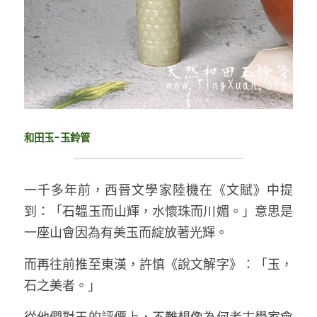
和田玉-玉鈴管
一千多年前，西晉文學家陸機在《文賦》中提
到：「石韞玉而山輝，水懷珠而川媚。」意思是
一座山會因為有美玉而綻放著光輝。
而再往前推至東漢，許慎《說文解字》：「玉，
石之美者。」