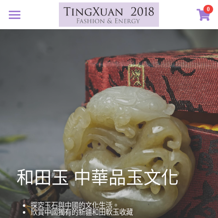
×
0
商品分類
首頁
所有商品分類
定製藝廊
系列設計
許願首飾
客訂圖集
定製表單
01｜星球羈絆
創作選購
02｜夏戀女神
認識素材
03｜遠古遺珠
礦寶絮語
礦寶晶石
04｜藍星精靈
琥珀蜜蠟
認識我們
和田玉 中華品玉文化
05｜自然樂章
香中之金
珠寶設計TXJ
關於我們
探究玉石與中國的文化生活。
06｜玉韻茶香
欣賞中國獨有的新疆和田軟玉收藏
優雅珍珠
常見問答
搜索