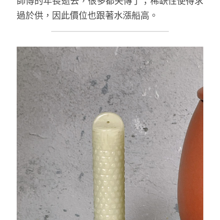
師傅的年長逝去，很多都失傳了；稀缺性使得求
過於供，因此價位也跟著水漲船高。