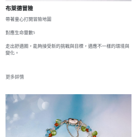
布萊德冒險
07｜眾神禮讚
溫潤玉石
帶著童心打開冒險地圖
08｜寶石旅行
創作選購
對應生命靈數5
走出舒適圈，能夠接受新的挑戰與目標，適應不一樣的環境與
變化。
更多詳情