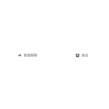
客服聊聊
商店
常見問答
定製表單
尺寸測量
礦寶絮語
關於我們