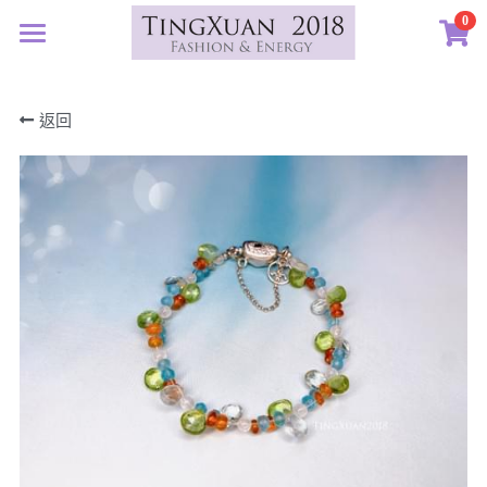
0
×
×
部落格分類
商品分類
首頁
返回
定製藝廊
所有商品分類
所有博客分類
系列設計
許願首飾
生日紀念
客訂圖集
定製表單
01｜星球羈絆
畢業祝福
創作選購
02｜夏戀女神
認識素材
新生
03｜遠古遺珠
礦寶絮語
礦寶晶石
治癒
04｜藍星精靈
琥珀蜜蠟
認識我們
情誼
05｜自然樂章
香中之金
珠寶設計TXJ
關於我們
親密伴侶
06｜玉韻茶香
優雅珍珠
常見問答
搜索