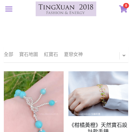
0
×
×
部落格分類
商品分類
首頁
定製藝廊
所有商品分類
所有博客分類
系列設計
許願首飾
生日紀念
全部
寶石地圖
紅寶石
夏戀女神
客訂圖集
定製表單
01｜星球羈絆
畢業祝福
創作選購
02｜夏戀女神
認識素材
新生
03｜遠古遺珠
礦寶絮語
礦寶晶石
治癒
04｜藍星精靈
琥珀蜜蠟
認識我們
情誼
05｜自然樂章
香中之金
珠寶設計TXJ
關於我們
親密伴侶
《柑橘黃橙》天然寶石設
06｜玉韻茶香
優雅珍珠
常見問答
搜索
計款手鍊