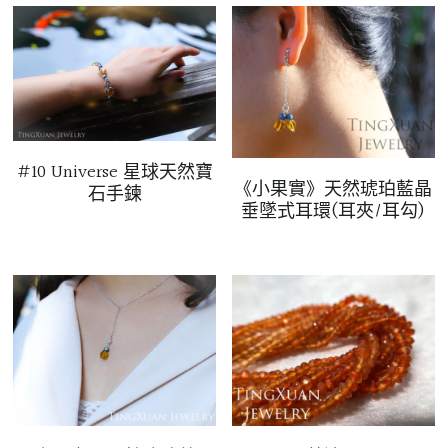
#10 Universe 星球天然寶
《小果實》天然琥珀藍晶
石手鍊
垂墜式耳環(耳夾/耳勾)