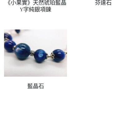
《小果實》天然琥珀藍晶
芬達石
Y字純銀項鍊
藍晶石