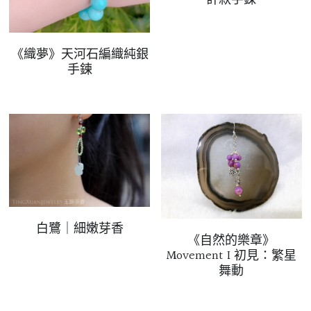
07｜眾神禮讚
溫潤玉石
《織夢》天河石編織純銀
08｜寶石旅行
手鍊
創作選購
白鷺｜細嫩芽香
《自然的樂章》
Movement I 初見：繁星
舞動