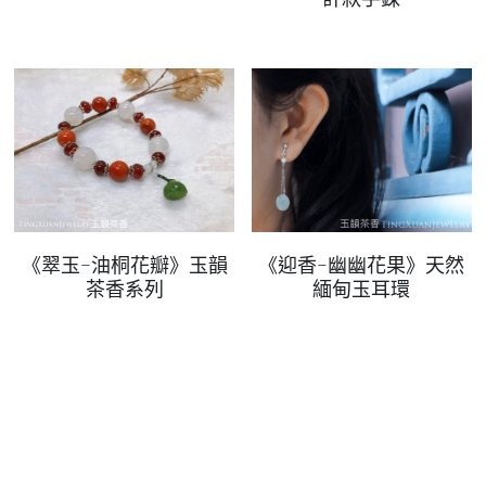
07｜眾神禮讚
溫潤玉石
08｜寶石旅行
創作選購
《翠玉-油桐花瓣》玉韻
《迎香-幽幽花果》天然
茶香系列
緬甸玉耳環