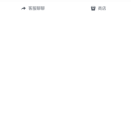
客服聊聊
商店
常見問答
定製表單
尺寸測量
礦寶絮語
關於我們
首頁
©2026 
TingXuan 2018.
 All rights reserved.
WE USE COOKIES ON OUR WEBSITE TO GIVE YOU THE BEST SERVICE POSSIBLE. 
READ MORE "隱私政策"
隱私政策