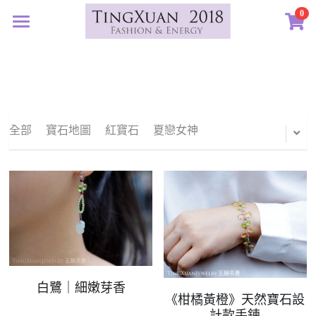
0
×
×
部落格分類
商品分類
首頁
定製藝廊
所有商品分類
所有博客分類
系列設計
許願首飾
生日紀念
全部
寶石地圖
紅寶石
夏戀女神
客訂圖集
定製表單
01｜星球羈絆
畢業祝福
創作選購
02｜夏戀女神
認識素材
新生
03｜遠古遺珠
礦寶絮語
礦寶晶石
治癒
04｜藍星精靈
琥珀蜜蠟
認識我們
情誼
05｜自然樂章
香中之金
珠寶設計TXJ
關於我們
親密伴侶
白鷺｜細嫩芽香
《柑橘黃橙》天然寶石設
06｜玉韻茶香
優雅珍珠
常見問答
搜索
計款手鍊