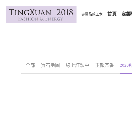
首頁
定製
專屬晶礦玉木
全部
夏戀女神
寶石地圖
紅寶石
線上訂製