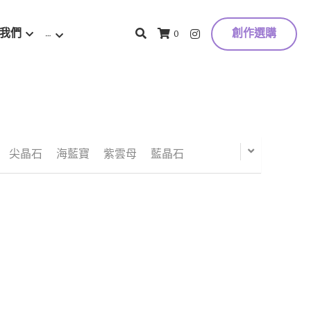
我們
…
創作選購
0
靈
蛋白石
芬達石
尖晶石
海藍寶