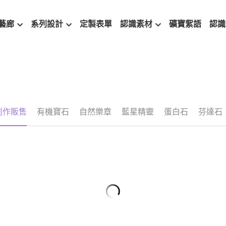
藝廊
系列設計
定製表單
認識素材
礦寶絮語
認識
中
玉韻茶香
2020創作販售
有機寶石
自然樂章
藍星精