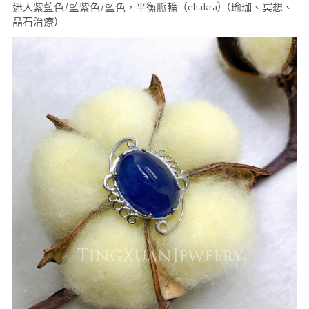
迷人紫藍色/藍紫色/藍色，平衡脈輪（chakra)（瑜珈、冥想、
晶石治療）