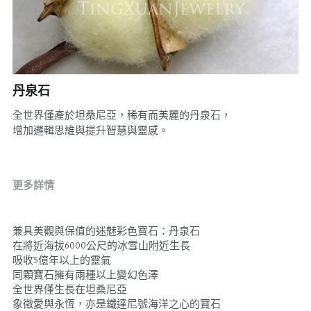
07｜眾神禮讚
溫潤玉石
08｜寶石旅行
創作選購
丹泉石
全世界僅產於坦桑尼亞，稀有而美麗的丹泉石，
增加邏輯思維與提升智慧與靈感。
更多詳情
兼具美觀與保值的迷魅彩色寶石：丹泉石
在將近海拔6000公尺的冰雪山附近生長
吸收5億年以上的靈氣
同顆寶石擁有兩種以上變幻色澤
全世界僅生長在坦桑尼亞
象徵愛與永恆，亦是鐵達尼號海洋之心的寶石