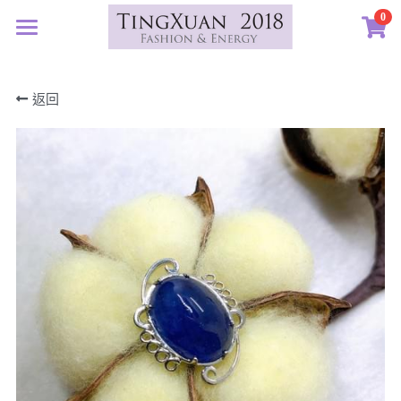
0
×
×
部落格分類
商品分類
首頁
返回
定製藝廊
所有商品分類
所有博客分類
系列設計
許願首飾
生日紀念
客訂圖集
定製表單
01｜星球羈絆
畢業祝福
創作選購
02｜夏戀女神
認識素材
新生
03｜遠古遺珠
礦寶絮語
礦寶晶石
治癒
04｜藍星精靈
琥珀蜜蠟
認識我們
情誼
05｜自然樂章
香中之金
珠寶設計TXJ
關於我們
親密伴侶
06｜玉韻茶香
優雅珍珠
常見問答
搜索