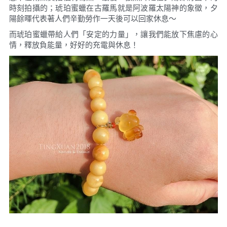
時刻拍攝的；琥珀蜜蠟在古羅馬就是阿波羅太陽神的象徵，夕
陽餘暉代表著人們辛勤勞作一天後可以回家休息～
而琥珀蜜蠟帶給人們「安定的力量」，讓我們能放下焦慮的心
情，釋放負能量，好好的充電與休息！