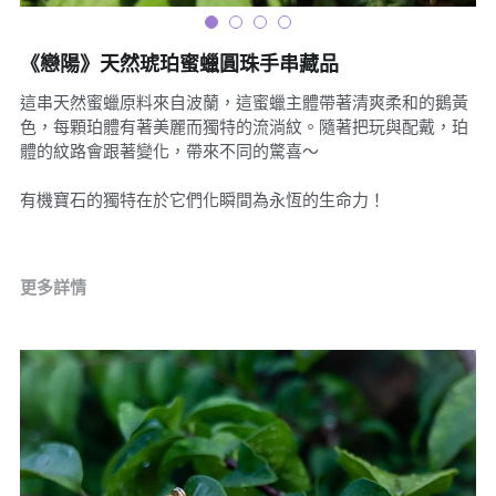
07｜眾神禮讚
溫潤玉石
《戀陽》天然琥珀蜜蠟圓珠手串藏品
08｜寶石旅行
這串天然蜜蠟原料來自波蘭，這蜜蠟主體帶著清爽柔和的鵝黃
創作選購
色，每顆珀體有著美麗而獨特的流淌紋。隨著把玩與配戴，珀
體的紋路會跟著變化，帶來不同的驚喜～
有機寶石的獨特在於它們化瞬間為永恆的生命力！
更多詳情