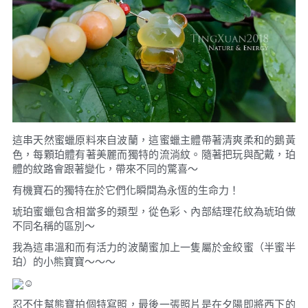
這串天然蜜蠟原料來自波蘭，這蜜蠟主體帶著清爽柔和的鵝黃
色，每顆珀體有著美麗而獨特的流淌紋。隨著把玩與配戴，珀
體的紋路會跟著變化，帶來不同的驚喜～
有機寶石的獨特在於它們化瞬間為永恆的生命力！
琥珀蜜蠟包含相當多的類型，從色彩、內部結理花紋為琥珀做
不同名稱的區別～
我為這串溫和而有活力的波蘭蜜加上一隻屬於金絞蜜（半蜜半
珀）的小熊寶寶～～～
忍不住幫熊寶拍個特寫照，最後一張照片是在夕陽即將西下的