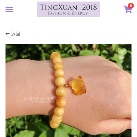
0
×
×
部落格分類
商品分類
首頁
返回
定製藝廊
所有商品分類
所有博客分類
系列設計
許願首飾
生日紀念
客訂圖集
定製表單
01｜星球羈絆
畢業祝福
創作選購
02｜夏戀女神
認識素材
新生
03｜遠古遺珠
礦寶絮語
礦寶晶石
治癒
04｜藍星精靈
琥珀蜜蠟
認識我們
情誼
05｜自然樂章
香中之金
珠寶設計TXJ
關於我們
親密伴侶
06｜玉韻茶香
優雅珍珠
常見問答
搜索