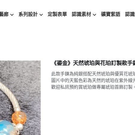
藝廊
系列設計
定製表單
認識素材
礦寶絮語
認識
《鎏金》天然琥珀與花珀訂製款手
此款手鍊為純銀搭配天然琥珀與優質花琥
圖片中的天藍色彩為天然的琥珀在紫外線
歡迎私訊預約賞琥珀做專屬琥珀首飾訂製