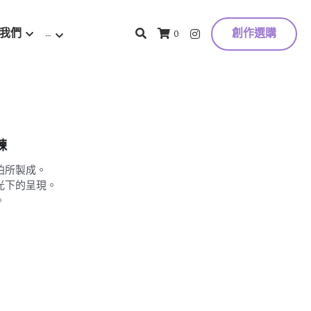
我們
…
創作選購
0
鍊
珀所製成。
光下的呈現。
。