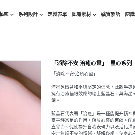
藝廊
系列設計
定製表單
認識素材
礦寶絮語
認識
「消除不安·治癒心靈」-星心系列
「消除不安·治癒心靈」
海星象徵著和平與堅定的信念，此款手鍊
擁有治癒貓眼效應的瑞士藍晶石，與海星
鍊。
藍晶石代表著「治癒」是一種能提升精神
靈平靜富足的作用，解放心靈的束縛。配
直覺力、促使提升自我表現力以及活化溝
安定焦燥不安的情緒，舒解憂慮，使身心