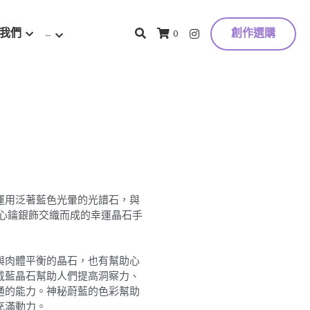
我們
…
創作選購
0
運用泛著藍色光暈的光譜石，與
·心鑰銀飾交織而成的幸運晶石手
與肉體平衡的晶石，也有幫助心
戴藍晶石幫助人們提高洞察力、
通的能力。神秘蔚藍的色彩幫助
充滿動力。