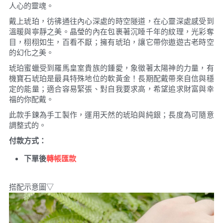
人心的靈魂。
戴上琥珀，彷彿通往內心深處的時空隧道，在心靈深處感受到
溫暖與寧靜之美。晶瑩的內在包裹著沉睡千年的紋理，光彩奪
目，栩栩如生，百看不厭；擁有琥珀，讓它帶你遨遊古老時空
的幻化之美。
琥珀蜜蠟受到羅馬皇室貴族的鍾愛，象徵著太陽神的力量，有
機寶石琥珀是最具特殊地位的軟黃金！長期配戴帶來自信與穩
定的能量；適合容易緊張、對自我要求高，希望追求財富與幸
福的你配戴。
此款手鍊為手工製作，運用天然的琥珀與純銀；長度為可隨意
調整式的。
付款方式：
下單後
轉帳匯款
搭配示意圖▽