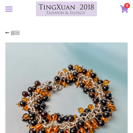
0
×
×
部落格分類
商品分類
首頁
返回
定製藝廊
所有商品分類
所有博客分類
系列設計
許願首飾
生日紀念
客訂圖集
定製表單
01｜星球羈絆
畢業祝福
創作選購
02｜夏戀女神
認識素材
新生
03｜遠古遺珠
礦寶絮語
礦寶晶石
治癒
04｜藍星精靈
琥珀蜜蠟
認識我們
情誼
05｜自然樂章
香中之金
珠寶設計TXJ
關於我們
親密伴侶
06｜玉韻茶香
優雅珍珠
常見問答
搜索