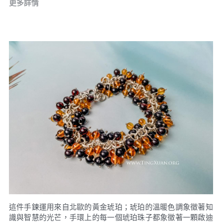
更多詳情
這件手鍊運用來自北歐的黃金琥珀；琥珀的溫暖色調象徵著知
識與智慧的光芒，手環上的每一個琥珀珠子都象徵著一顆啟迪