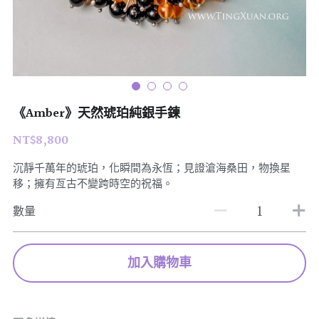
07｜眾神禮讚
溫潤玉石
08｜寶石旅行
創作選購
《Amber》天然琥珀純銀手鍊
NT$8,800
沉靜千萬年的琥珀，化瞬間為永恆；見證滄海桑田，物換星
移；擁有亙古不變跨時空的祝福。
數量
加入購物車