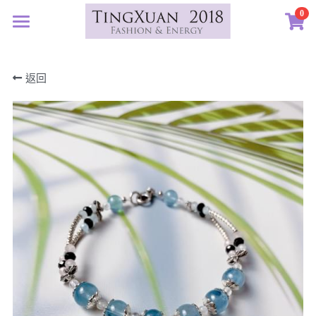
0
×
×
部落格分類
商品分類
首頁
返回
定製藝廊
所有商品分類
所有博客分類
系列設計
許願首飾
生日紀念
客訂圖集
定製表單
01｜星球羈絆
畢業祝福
創作選購
02｜夏戀女神
認識素材
新生
03｜遠古遺珠
礦寶絮語
礦寶晶石
治癒
04｜藍星精靈
琥珀蜜蠟
認識我們
情誼
05｜自然樂章
香中之金
珠寶設計TXJ
關於我們
親密伴侶
06｜玉韻茶香
優雅珍珠
常見問答
搜索