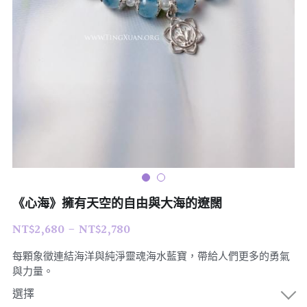
07｜眾神禮讚
溫潤玉石
08｜寶石旅行
創作選購
《心海》擁有天空的自由與大海的遼闊
NT$2,680 - NT$2,780
每顆象徵連結海洋與純淨靈魂海水藍寶，帶給人們更多的勇氣
與力量。
選擇