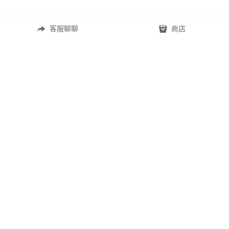
客服聊聊
商店
常見問答
定製表單
尺寸測量
礦寶絮語
關於我們
首頁
©2026 
TingXuan 2018.
 All rights reserved.
WE USE COOKIES ON OUR WEBSITE TO GIVE YOU THE BEST SERVICE POSSIBLE. 
READ MORE "隱私政策"