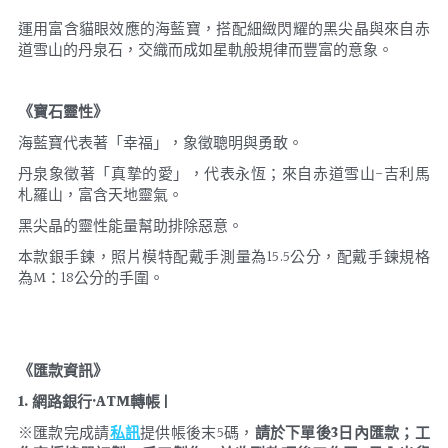
運用富含貓眼效應的海藍寶，搭配細緻閃耀的黑尖晶與來自赤
道雪山的丹泉石，交織而成如星軌般規律而豐富的意象。
《寶石靈性》
海藍寶代表著「幸福」，象徵聰明與勇敢。
丹泉象徵著「真摯的愛」，代表永恆；來自赤道雪山-吉利馬
札羅山，富含天地靈氣。
黑尖晶的靈性能量幫助排除惡意。
本款銀手鍊，照片模特配戴手測量為15.5公分，配戴手鍊規格
為M：18公分的手圍。
《匯款資訊》
1. 網路銀行·ATM轉帳 | 
※匯款完成請
私訊
提供帳後末5碼，
請於下單後3日內匯款；工