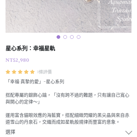
07｜眾神禮讚
溫潤玉石
08｜寶石旅行
創作選購
星心系列：幸福星軌
NT$2,980
1條評價
「幸福·真摯的愛」-星心系列
搭配專屬的銀飾心鑰，「沒有跨不過的難題，只有讓自己寬心
與開心的定律～」
運用富含貓眼效應的海藍寶，搭配細緻閃耀的黑尖晶與來自赤
道雪山的丹泉石，交織而成如星軌般規律而豐富的意象。
選擇