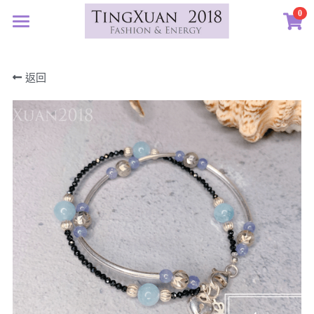
0
×
×
部落格分類
商品分類
首頁
返回
定製藝廊
所有商品分類
所有博客分類
系列設計
許願首飾
生日紀念
客訂圖集
定製表單
01｜星球羈絆
畢業祝福
創作選購
02｜夏戀女神
認識素材
新生
03｜遠古遺珠
礦寶絮語
礦寶晶石
治癒
04｜藍星精靈
琥珀蜜蠟
認識我們
情誼
05｜自然樂章
香中之金
珠寶設計TXJ
關於我們
親密伴侶
06｜玉韻茶香
優雅珍珠
常見問答
搜索