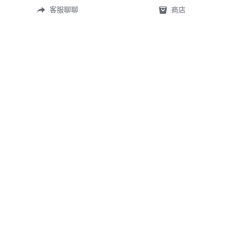
客服聊聊
商店
常見問答
定製表單
尺寸測量
礦寶絮語
關於我們
首頁
©2026 
TingXuan 2018.
 All rights reserved.
WE USE COOKIES ON OUR WEBSITE TO GIVE YOU THE BEST SERVICE POSSIBLE. 
READ MORE "隱私政策"
隱私政策