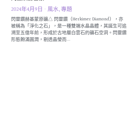
和闐玉 溫潤和田
2024年1月30日
·
玉石
2
亦
和闐玉是一種源自中國新疆的玉石，也被稱為「和田
追
玉」。這種玉石在中國歷史上具有重要地位，被視為珍貴
鑽
的文化遺產之一。它的特點是質地細膩，色澤瑩潤，和闐
玉通常不是透明的，而是以其獨特的質地和色澤而著稱...