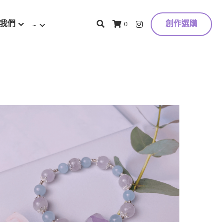
我們
…
創作選購
0
密伴侶
拓帕石
金運石
石榴石
藍晶石