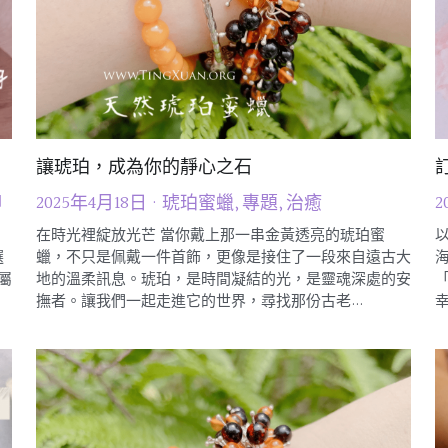
讓琥珀，成為你的靜心之石
聊
2025年4月18日
·
琥珀蜜蠟,
專題,
治癒
2
，
在時光裡綻放光芒 當你戴上那一串金黃透亮的琥珀蜜
選
蠟，不只是佩戴一件首飾，更像是接住了一段來自遠古大
屬
地的溫柔訊息。琥珀，是時間凝結的光，是靈魂深處的安
撫者。讓我們一起走進它的世界，尋找那份古老...