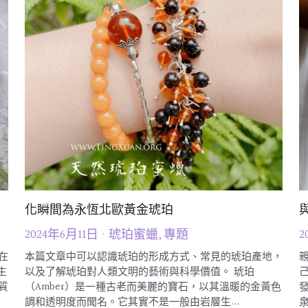
化瞬間為永恆北歐黃金琥珀
2024年6月11日
·
琥珀蜜蠟,
專題
2