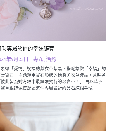
訂製專屬於你的幸運礦寶
024年9月23日
·
專題,
治癒
以象徵「愛情」祝福的薰衣草紫晶，搭配象徵「幸福」的
海藍寶石；主題運用寶石形狀的精選薰衣草紫晶，意味著
「彼此皆為對方眼中最耀眼獨特的珍寶～！」 再以歐洲
幸運草銀飾做搭配讓這件專屬設計的晶石純銀手環...