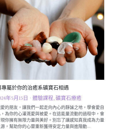
與專屬於你的治癒系礦寶石相遇
024年5月15日
·
體驗課程,
礦寶石療癒