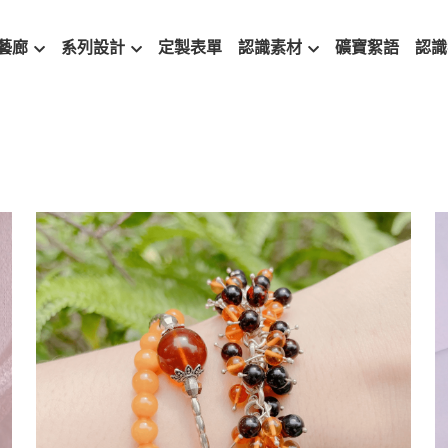
藝廊
系列設計
定製表單
認識素材
礦寶絮語
認識
新生
治癒
情誼
畢業祝福
工作生活
生日紀念
親