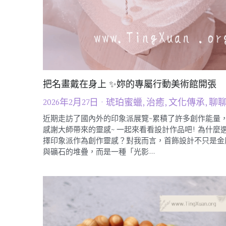
把名畫戴在身上 ✨妳的專屬行動美術館開張
2026年2月27日
·
琥珀蜜蠟,
治癒,
文化傳承,
聊
近期走訪了國內外的印象派展覽~累積了許多創作能量
感謝大師帶來的靈感~ 一起來看看設計作品吧! 為什麼
擇印象派作為創作靈感？對我而言，首飾設計不只是金
與礦石的堆疊，而是一種「光影...