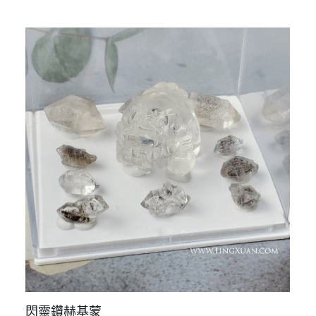
在
本篇文章中可以認識琥珀的形成方式、常見的琥珀產地，
生
以及了解琥珀對人類文明的藝術與科學價值。 琥珀
質
（Amber）是一種古老而美麗的寶石，以其溫暖的金黃色
調和透明度而聞名。它其實不是一般由岩層生...