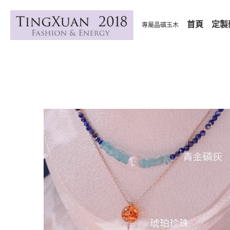
首頁
定製
專屬晶礦玉木
全部
礦寶石療癒
實用資訊
文化傳承
風水