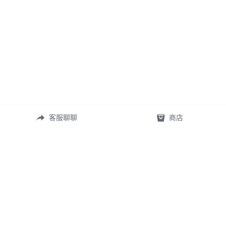
客服聊聊
商店
常見問答
定製表單
尺寸測量
礦寶絮語
關於我們