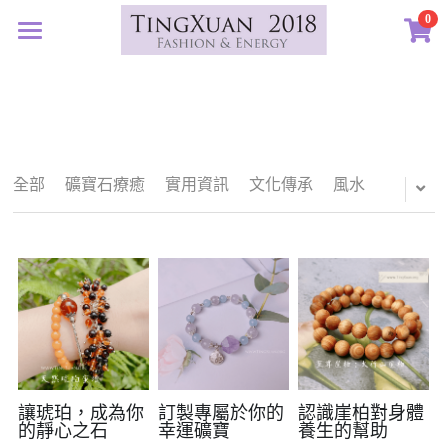
0
×
×
部落格分類
商品分類
首頁
定製藝廊
所有商品分類
所有博客分類
系列設計
許願首飾
生日紀念
全部
礦寶石療癒
實用資訊
文化傳承
風水
客訂圖集
定製表單
01｜星球羈絆
畢業祝福
創作選購
02｜夏戀女神
認識素材
新生
03｜遠古遺珠
礦寶絮語
礦寶晶石
治癒
04｜藍星精靈
琥珀蜜蠟
認識我們
情誼
05｜自然樂章
香中之金
珠寶設計TXJ
關於我們
親密伴侶
讓琥珀，成為你
訂製專屬於你的
認識崖柏對身體
的靜心之石
幸運礦寶
養生的幫助
06｜玉韻茶香
優雅珍珠
常見問答
搜索