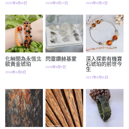
2025年4月18日
2024年9月23日
2024年8月13日
07｜眾神禮讚
溫潤玉石
08｜寶石旅行
創作選購
化瞬間為永恆北
閃靈鑽赫基蒙
深入探索有機寶
歐黃金琥珀
石琥珀的前世今
2024年4月9日
生
2024年6月11日
2023年8月16日