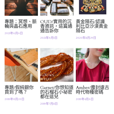
專題：冥想、脈
OUD/實用的沉
黃金隕石/認識
輪與晶石應用
香資訊，這篇通
利比亞沙漠黃金
通告訴你
隕石
2021年6月6日
2021年6月1日
2020年11月29日
專題/假純銀你
Garnet/你想知道
Amber/塵封遠古
買到了嗎？
的石榴石小祕密
時代物種密碼
都在這兒
2019年8月20日
2019年4月6日
2019年7月11日