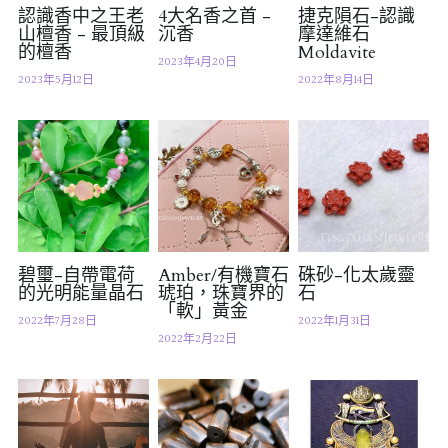
認識香中之王老
4大名香之首 -
捷克隕石-認識
山檀香 - 最頂級
沉香
摩達維石
的檀香
Moldavite
2023年4月20日
2023年5月12日
2022年8月14日
碧璽-自帶電荷
Amber/有機寶石
硃砂-化太歲靈
的光明能量晶石
琥珀，珠寶界的
石
「軟」黃金
2022年7月28日
2022年1月31日
2022年2月22日